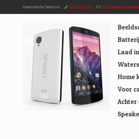
Heemstede Telecom
023-5291514
info@heemstedetele
Beelds
Batter
Laad i
Waters
Home k
Voor c
Achter
Speake